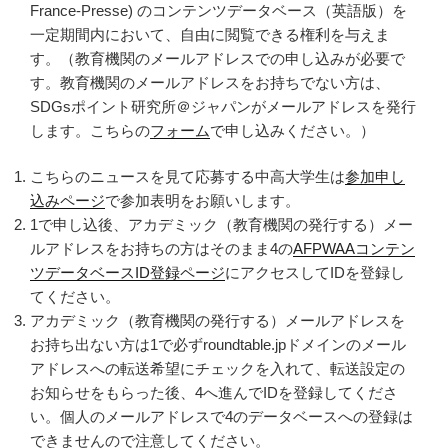
France-Presse) のコンテンツデータベース（英語版）を
一定期間内において、自由に閲覧できる権利を与えま
す。（教育機関のメールアドレスでの申し込みが必要で
す。教育機関のメールアドレスをお持ちでない方は、
SDGsポイント研究所＠ジャパンがメールアドレスを発行
します。こちらの
フォーム
で申し込みください。）
こちらのニュースを見て応募する中高大学生は
参加申し
込みページ
で参加表明をお願いします。
1で申し込後、アカデミック（教育機関の発行する）メー
ルアドレスをお持ちの方はそのまま4の
AFPWAAコンテン
ツデータベースID登録ページ
にアクセスしてIDを登録し
てください。
アカデミック（教育機関の発行する）メールアドレスを
お持ち出ない方は1で必ずroundtable.jpドメインのメール
アドレスへの転送希望にチェックを入れて、転送設定の
お知らせをもらった後、4へ進んでIDを登録してくださ
い。個人のメールアドレスで4のデータベースへの登録は
できませんので注意してください。