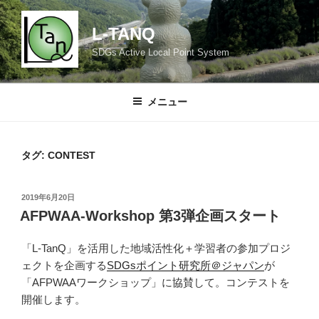
コ
ン
L-TANQ
テ
SDGs Active Local Point System
ン
ツ
へ
メニュー
ス
キ
ッ
タグ:
CONTEST
プ
投
2019年6月20日
稿
AFPWAA-Workshop 第3弾企画スタート
日:
「L-TanQ」を活用した地域活性化＋学習者の参加プロジ
ェクトを企画する
SDGsポイント研究所＠ジャパン
が
「AFPWAAワークショップ」に協賛して。コンテストを
開催します。