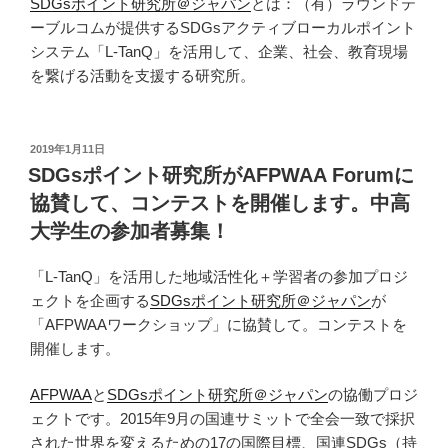
SDGsポイント研究所＠ジャパン
とは：（有）ラウンドテ
ーブルコムが提供するSDGsアクティブローカルポイント
システム「L-TanQ」を活用して、企業、社会、教育現場
を繋げる活動を支援する研究所。
投
2019年1月11日
稿
SDGsポイント研究所がAFPWAA Forumに
日:
協賛して、コンテストを開催します。中高
大学生の参加者募集！
「L-TanQ」を活用した地域活性化＋学習者の参加プロジ
ェクトを企画する
SDGsポイント研究所＠ジャパン
が
「AFPWAAワークショップ」に協賛して。コンテストを
開催します。
AFPWAA
と
SDGsポイント研究所＠ジャパン
の協働プロジ
ェクトです。2015年9月の国連サミットで全会一致で採択
された世界を変えるための17の国際目標、国連SDGs（持