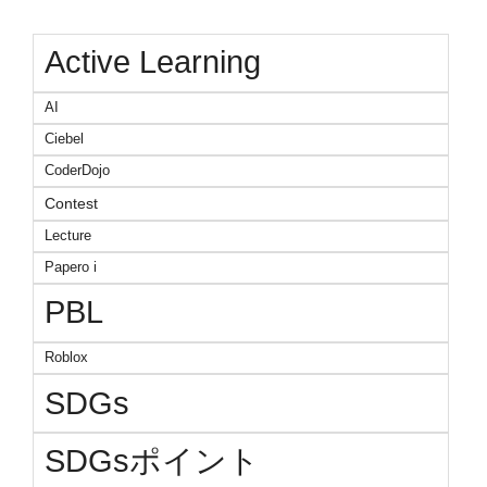
Active Learning
AI
Ciebel
CoderDojo
Contest
Lecture
Papero i
PBL
Roblox
SDGs
SDGsポイント