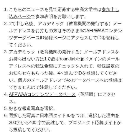
こちらのニュースを見て応募する中高大学生は
参加申し
込みページ
で参加表明をお願いします。
1で申し込後、アカデミック（教育機関の発行する）メー
ルアドレスをお持ちの方はそのまま4の
AFPWAAコンテン
ツデータベースID登録ページ
にアクセスしてIDを登録し
てください。
アカデミック（教育機関の発行する）メールアドレスを
お持ち出ない方は1で必ずroundtable.jpドメインのメール
アドレスへの転送希望にチェックを入れて、転送設定の
お知らせをもらった後、4へ進んでIDを登録してくださ
い。個人のメールアドレスで4のデータベースへの登録は
できませんので注意してください。
AFPWAAコンテンツデータベース
（英語版）にアクセ
ス。
好きな報道写真を選択。
選択した写真に日本語タイトルをつけ、選択した理由を
200字から400 字で記述して、プロジェクト
応募サイト
か
ら投稿してください。