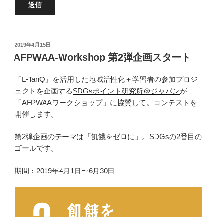
投
2019年4月15日
稿
AFPWAA-Workshop 第2弾企画スタート
日:
「L-TanQ」を活用した地域活性化＋学習者の参加プロジ
ェクトを企画する
SDGsポイント研究所＠ジャパン
が
「AFPWAAワークショップ」に協賛して。コンテストを
開催します。
第2弾企画のテーマは「飢餓をゼロに」。SDGsの2番目の
ゴールです。
期間：2019年4月1日〜6月30日