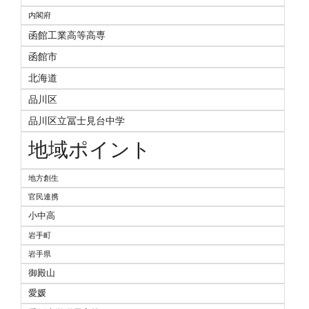
内閣府
函館工業高等高専
函館市
北海道
品川区
品川区立冨士見台中学
地域ポイント
地方創生
官民連携
小中高
岩手町
岩手県
御殿山
愛媛