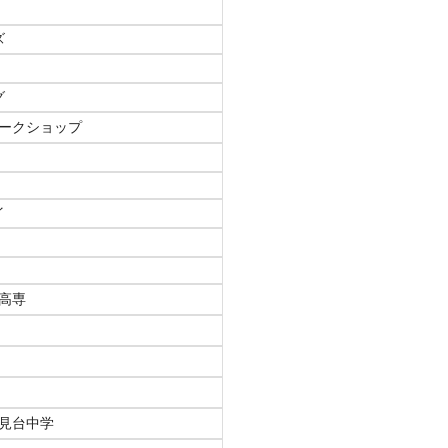
ズ
グ
ークショップ
イ
高専
見台中学