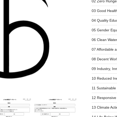
02 Zero Hunge
03 Good Health
04 Quality Edu
05 Gender Equa
06 Clean Water
07 Affordable 
08 Decent Wor
09 Industry, In
10 Reduced Ine
11 Sustainable
12 Responsive
13 Climate Acti
14 Life Below 