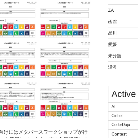
ZA
函館
品川
愛媛
未分類
湯沢
Active
AI
Ciebel
CoderDojo
向けにはメタバースワークショップが行
Contest