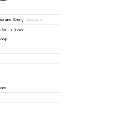
d
ce and Strong Institutions
 for the Goals
shop
ices