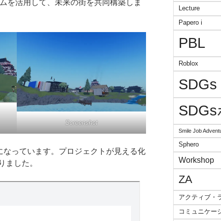
ォームを活用して、未来の街を共同構築しま
Lecture
Papero i
PBL
Roblox
SDGs
SDG
Screenshot
Smile Job Advent
Sphero
状態になっています。プロジェクトが見える化
Workshop
りました。
ZA
アクティブ・
コミュニケー