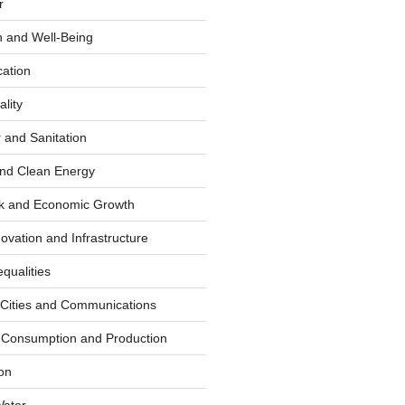
r
 and Well-Being
cation
lity
 and Sanitation
and Clean Energy
k and Economic Growth
novation and Infrastructure
qualities
 Cities and Communications
 Consumption and Production
on
Water