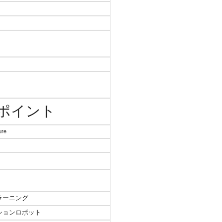
sポイント
ure
ラーニング
ションロボット