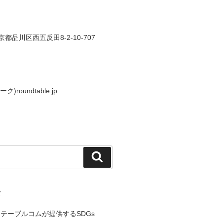
東京都品川区西五反田8-2-10-707
ク)roundtable.jp
検
索
て
テーブルコムが提供するSDGs