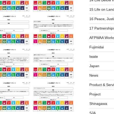
15 Life on Lan
16 Peace, Justi
17 Partnerships
AFPWAA Work
Fujimidai
Iwate
Japan
News
Product & Serv
Project
Shinagawa
SJA