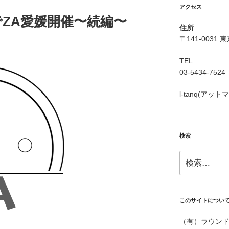
アクセス
ZA愛媛開催〜続編〜
住所
〒141-0031 
TEL
03-5434-7524
l-tanq(アットマー
検索
検
索:
このサイトについ
（有）ラウンド