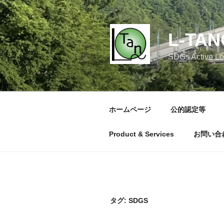
コ
ン
テ
L-TAN
ン
ツ
SDGs Active Lo
へ
ス
キ
ッ
ホームページ
公的認定等
プ
Product & Services
お問い合
タグ:
SDGS