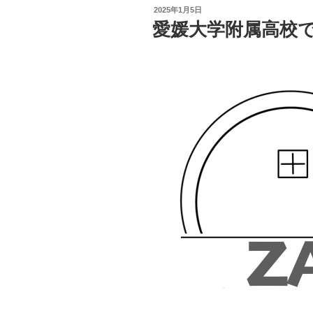
投
2025年1月5日
稿
愛媛大学附属高校で
日: