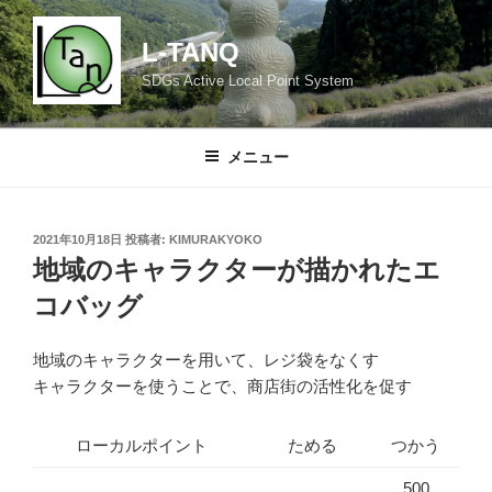
コ
ン
L-TANQ
テ
SDGs Active Local Point System
ン
ツ
へ
メニュー
ス
キ
ッ
投
2021年10月18日
投稿者:
KIMURAKYOKO
プ
稿
地域のキャラクターが描かれたエ
日:
コバッグ
地域のキャラクターを用いて、レジ袋をなくす
キャラクターを使うことで、商店街の活性化を促す
ローカルポイント
ためる
つかう
500