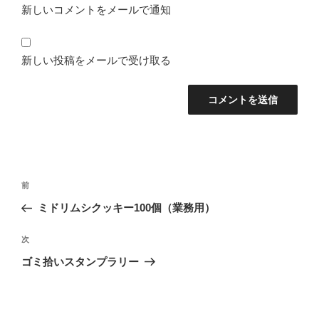
新しいコメントをメールで通知
新しい投稿をメールで受け取る
投
前
前
稿
の
ミドリムシクッキー100個（業務用）
ナ
投
ビ
稿
次
次
ゲ
の
ゴミ拾いスタンプラリー
投
ー
稿
シ
ョ