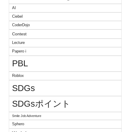
AI
Ciebel
CoderDojo
Contest
Lecture
Papero i
PBL
Roblox
SDGs
SDGsポイント
Smile Job Adventure
Sphero