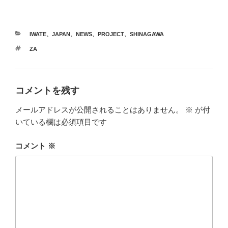
カ
IWATE
、
JAPAN
、
NEWS
、
PROJECT
、
SHINAGAWA
テ
タ
ZA
ゴ
グ
リ
ー
コメントを残す
メールアドレスが公開されることはありません。
※
が付
いている欄は必須項目です
コメント
※