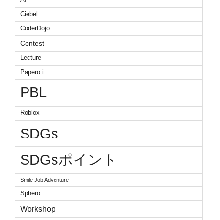
Ciebel
CoderDojo
Contest
Lecture
Papero i
PBL
Roblox
SDGs
SDGsポイント
Smile Job Adventure
Sphero
Workshop