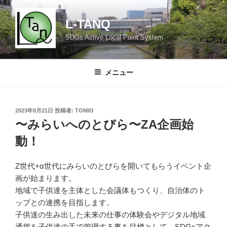
コ
ン
L-TANQ
テ
SDGs Active Local Point System
ン
ツ
へ
メニュー
ス
キ
ッ
投
2023年9月21日
投稿者:
TOMIO
プ
稿
〜みらいへのとびら〜ZA企画始
日:
動！
Z世代+α世代にみらいのとびらを開いてもらうイベント企
画が始まります。
地域で子供達を主体とした会議体もつくり、自治体のト
ップとの連携を目指します。
子供達の生み出した未来の仕事の体験会やデジタル地域
通貨を子供達の手で管理する事を目標として、SDGsアク