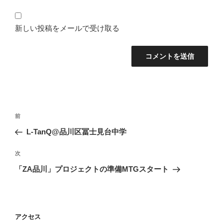
新しい投稿をメールで受け取る
投
前
前
稿
の
L-TanQ@品川区冨士見台中学
ナ
投
ビ
稿
次
次
ゲ
の
「ZA品川」プロジェクトの準備MTGスタート
投
ー
稿
シ
ョ
アクセス
ン