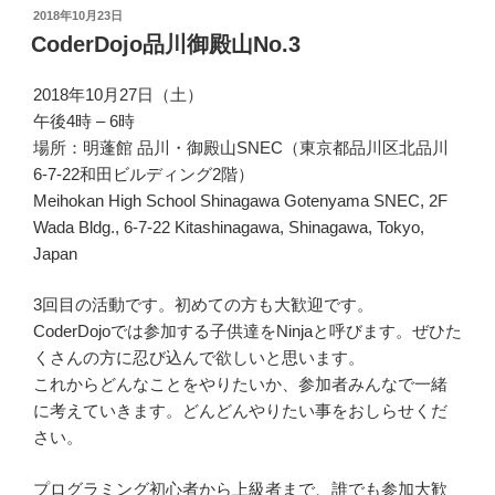
投
2018年10月23日
稿
CoderDojo品川御殿山No.3
日:
2018年10月27日（土）
午後4時 – 6時
場所：明蓬館 品川・御殿山SNEC（東京都品川区北品川
6-7-22和田ビルディング2階）
Meihokan High School Shinagawa Gotenyama SNEC, 2F
Wada Bldg., 6-7-22 Kitashinagawa, Shinagawa, Tokyo,
Japan
3回目の活動です。初めての方も大歓迎です。
CoderDojoでは参加する子供達をNinjaと呼びます。ぜひた
くさんの方に忍び込んで欲しいと思います。
これからどんなことをやりたいか、参加者みんなで一緒
に考えていきます。どんどんやりたい事をおしらせくだ
さい。
プログラミング初心者から上級者まで、誰でも参加大歓