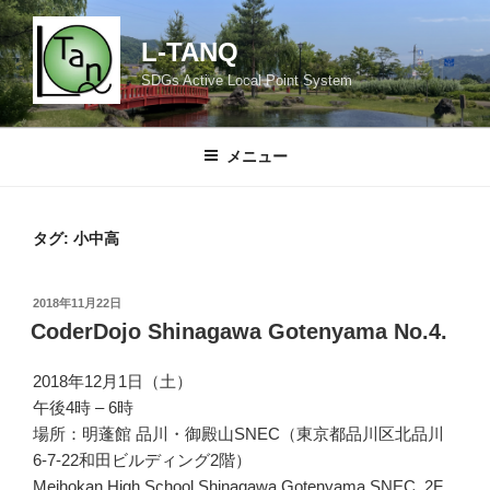
コ
ン
L-TANQ
テ
SDGs Active Local Point System
ン
ツ
へ
メニュー
ス
キ
ッ
タグ:
小中高
プ
投
2018年11月22日
稿
CoderDojo Shinagawa Gotenyama No.4.
日:
2018年12月1日（土）
午後4時 – 6時
場所：明蓬館 品川・御殿山SNEC（東京都品川区北品川
6-7-22和田ビルディング2階）
Meihokan High School Shinagawa Gotenyama SNEC, 2F