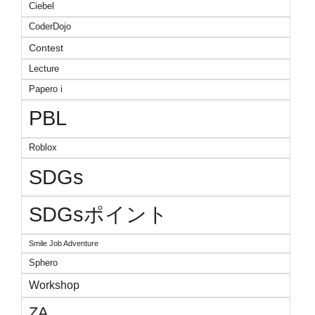
Ciebel
CoderDojo
Contest
Lecture
Papero i
PBL
Roblox
SDGs
SDGsポイント
Smile Job Adventure
Sphero
Workshop
ZA