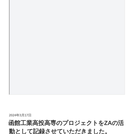
投
2024年3月17日
稿
函館工業高投高専のプロジェクトをZAの活
日:
動として記録させていただきました。