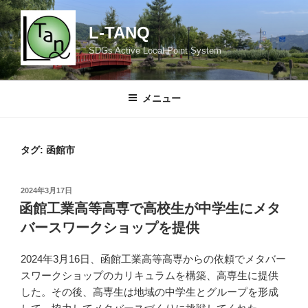
コ
ン
L-TANQ
テ
SDGs Active Local Point System
ン
ツ
へ
メニュー
ス
キ
ッ
タグ:
函館市
プ
投
2024年3月17日
稿
函館工業高等高専で高校生が中学生にメタ
日:
バースワークショップを提供
2024年3月16日、函館工業高等高専からの依頼でメタバー
スワークショップのカリキュラムを構築、高専生に提供
した。その後、高専生は地域の中学生とグループを形成