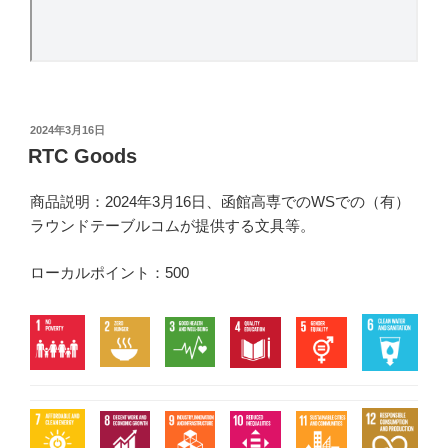
投
2024年3月16日
稿
RTC Goods
日:
商品説明：2024年3月16日、函館高専でのWSでの（有）
ラウンドテーブルコムが提供する文具等。
ローカルポイント：500